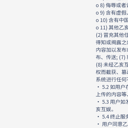
o 8) 侮辱
o 9) 含
o 10) 
o 11) 其
(2) 冒充
得知或揭露之
内容加以发布
布、传送; 
(8) 未经
权而截获、篡
系统进行任何
• 5.2 
上传的内容等
• 5.3 
亥互娱。
• 5.4 终止服
• 用户同意